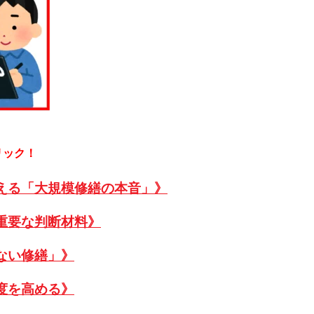
リック！
える「大規模修繕の本音」》
重要な判断材料》
ない修繕」》
度を高める》