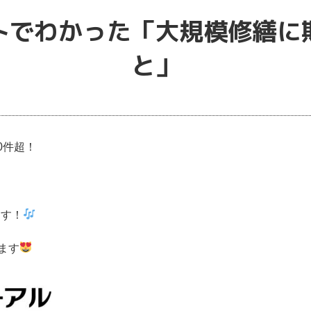
トでわかった「大規模修繕に
と」
0件超！
ます！
ます