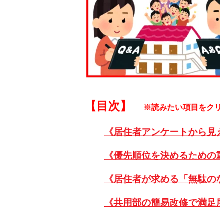
【目次】
※読みたい項目をク
《居住者アンケートから見
《優先順位を決めるための
《居住者が求める「無駄の
《共用部の簡易改修で満足