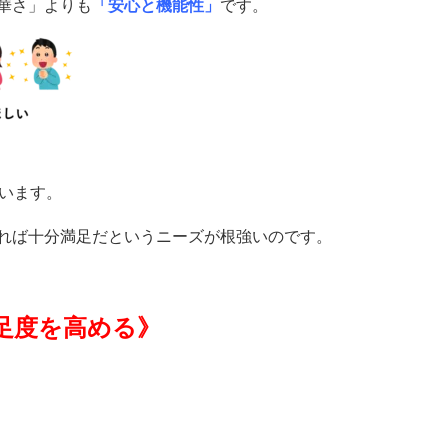
華さ」よりも
「安心と機能性」
です。
います。
れば十分満足だ
というニーズが根強いのです。
足度を高める
》